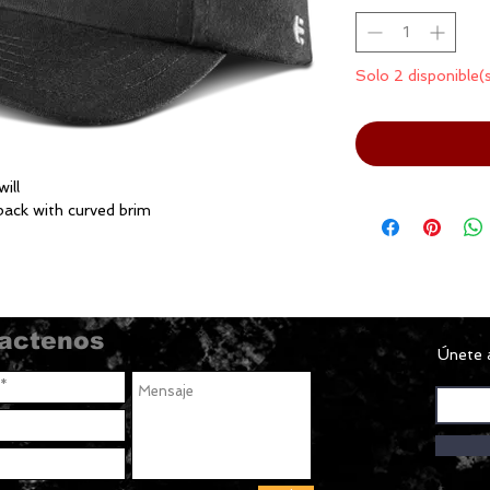
Solo 2 disponible(
ill
back with curved brim
actenos
Únete a