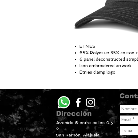
ETNIES
65% Polyester 35% cotton tw
6 panel deconstructed strap
Icon embroidered artwork
Etnies clamp logo
Cont
Dirección
Avenida 5 entre calles 0 y
2.
San Ramón, Alajuela.