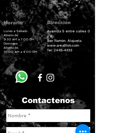
Dirección
Horario
Lunes a Sábado
Avenida 5 entre calles 0
Abierto de:
y 2.
9:30 AM a 7:00 PM
San Ramón, Alajuela.
Domingos
www.area51sb.com
Abierto de:
Tel:
2445-4333
10:00 AM a 4:00 PM
Contactenos