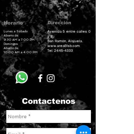
Dirección
Horario
Lunes a Sábado
Avenida 5 entre calles 0
Abierto de:
y 2.
9:30 AM a 7:00 PM
San Ramón, Alajuela.
Domingos
www.area51sb.com
Abierto de:
Tel:
2445-4333
10:00 AM a 4:00 PM
Contactenos