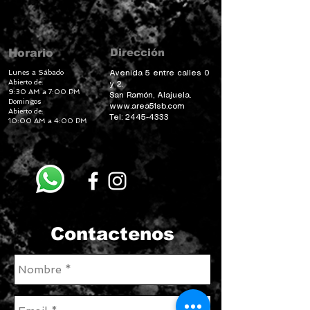
Dirección
Horario
Lunes a Sábado
Avenida 5 entre calles 0
Abierto de:
y 2.
9:30 AM a 7:00 PM
San Ramón, Alajuela.
Domingos
www.area51sb.com
Abierto de:
Tel:
2445-4333
10:00 AM a 4:00 PM
Contactenos