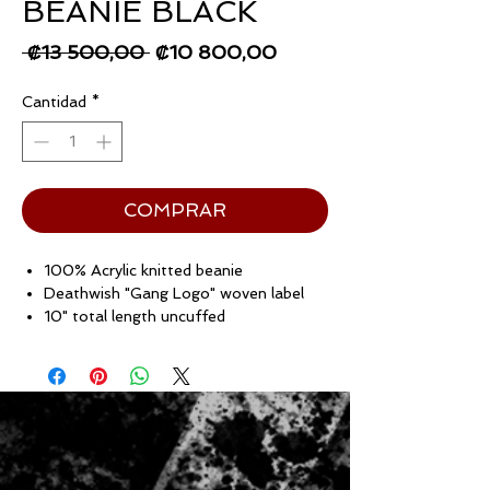
BEANIE BLACK
Precio
Precio
 ₡13 500,00 
₡10 800,00
de
Cantidad
*
oferta
COMPRAR
100% Acrylic knitted beanie
Deathwish "Gang Logo" woven label
10" total length uncuffed