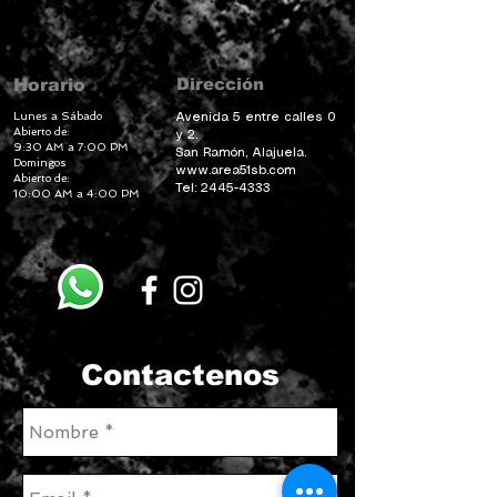
Dirección
Horario
Lunes a Sábado
Avenida 5 entre calles 0
Abierto de:
y 2.
9:30 AM a 7:00 PM
San Ramón, Alajuela.
Domingos
www.area51sb.com
Abierto de:
Tel:
2445-4333
10:00 AM a 4:00 PM
Contactenos