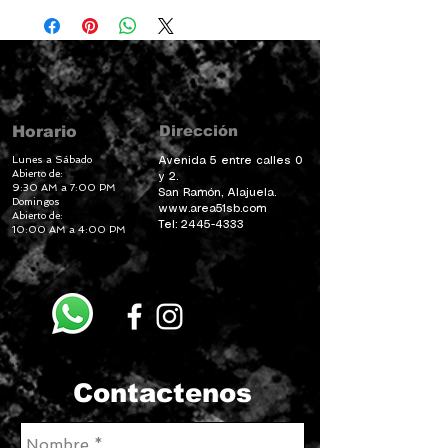
Dirección
Horario
Lunes a Sábado
Avenida 5 entre calles 0
Abierto de:
y 2.
9:30 AM a 7:00 PM
San Ramón, Alajuela.
Domingos
www.area51sb.com
Abierto de:
Tel:
2445-4333
10:00 AM a 4:00 PM
Contactenos