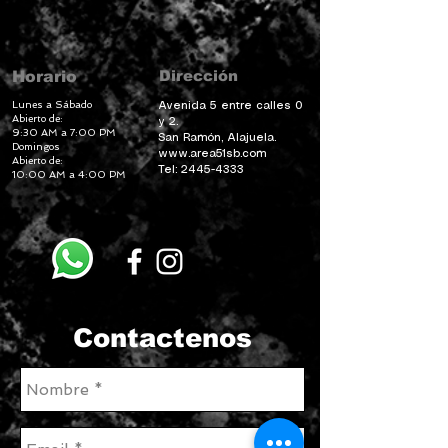
Dirección
Horario
Lunes a Sábado
Avenida 5 entre calles 0
Abierto de:
y 2.
9:30 AM a 7:00 PM
San Ramón, Alajuela.
Domingos
www.area51sb.com
Abierto de:
Tel:
2445-4333
10:00 AM a 4:00 PM
Contactenos