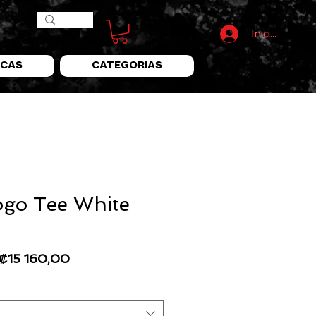
Iniciar Sesió
CAS
CATEGORIAS
go Tee White
Precio
Precio
₡15 160,00
de
oferta