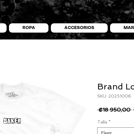
ROPA
ACCESORIOS
MAR
Brand Lo
SKU: 20251006
 ₡18 950,00 
Talla
*
Elegir