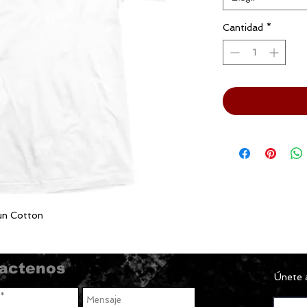
Cantidad
*
un Cotton
actenos
Únete a