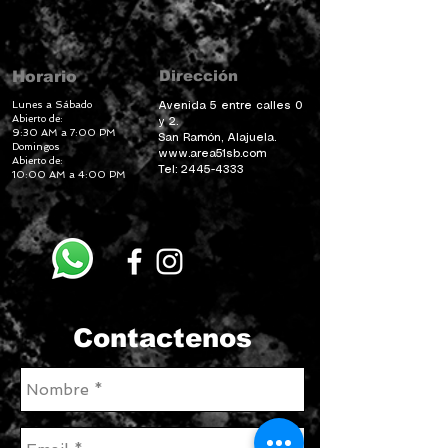
Dirección
Horario
Lunes a Sábado
Avenida 5 entre calles 0
Abierto de:
y 2.
9:30 AM a 7:00 PM
San Ramón, Alajuela.
Domingos
www.area51sb.com
Abierto de:
Tel:
2445-4333
10:00 AM a 4:00 PM
Contactenos