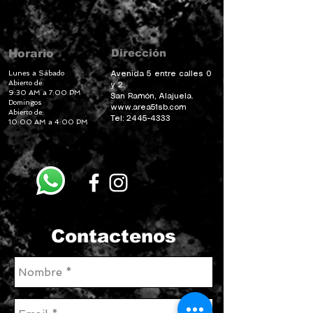
Dirección
Horario
Lunes a Sábado
Avenida 5 entre calles 0
Abierto de:
y 2.
9:30 AM a 7:00 PM
San Ramón, Alajuela.
Domingos
www.area51sb.com
Abierto de:
Tel:
2445-4333
10:00 AM a 4:00 PM
Contactenos