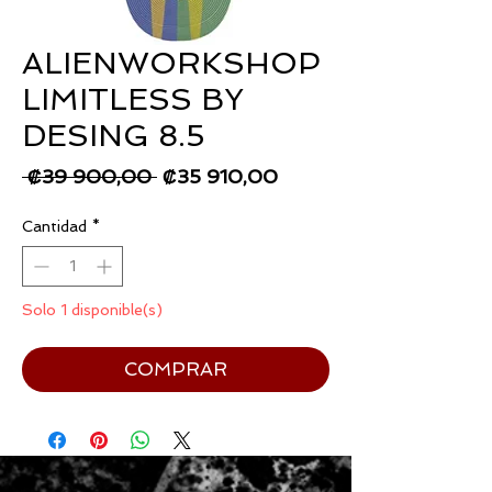
ALIENWORKSHOP
LIMITLESS BY
DESING 8.5
Precio
Precio
 ₡39 900,00 
₡35 910,00
de
Cantidad
*
oferta
Solo 1 disponible(s)
COMPRAR